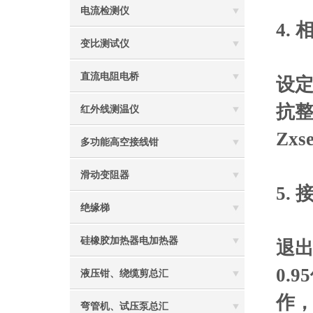
电流检测仪
4.
变比测试仪
直流电阻电桥
设定
抗整
红外线测温仪
Zx
多功能高空接线钳
滑动变阻器
5.
绝缘梯
硅橡胶加热器电加热器
退出
0.
液压钳、绕缆剪总汇
作，
弯管机、试压泵总汇