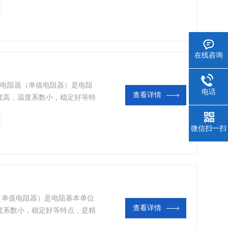
器输出端的统一信号。
在线咨询
验室电阻器（单值电阻器）是电阻
电话
查看详情
度高，温度系数小，稳定好等特
准。主要用于检测自动化仪表输
电量变送器输出端的统一信号。
微信扫一扫
（单值电阻器）是电阻基本单位
查看详情
度系数小，稳定好等特点，是精
用于检测自动化仪表输出端的统