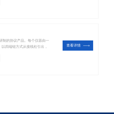
变送器输出端的统一信号。
而研制的协议产品。每个仪器由一
查看详情
，以四端钮方式从接线柱引出，
。