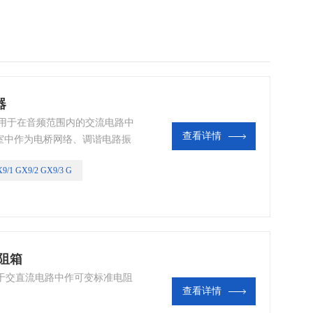
器
准电感器 适用于在音频范围内的交流电路中
查看详情
室中作为电桥网络、调谐电路振
9/1 GX9/2 GX9/3 G
电阻箱
阻箱适用于交直流电路中作可变标准电阻
查看详情