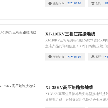
更新时间：
2026-04-08
型号：
JD
轻、色彩鲜明、外表光滑}
XJ-110KV三相短路接地线
XJ-110KV三相短路接地线为您精选的X
您该产品的详细信息！XJ平口螺旋压紧式
用也会有细微的差别，本公司为您提供*
更新时间：
2026-04-08
型号：
XJ
XJ-35KV高压短路接地线
XJ-35KV高压短路接地线变电型接地线
导线夹组成，导线夹采用优质铝合金压铸,
面不宜氧气。操作棒用进口环氧树脂精制