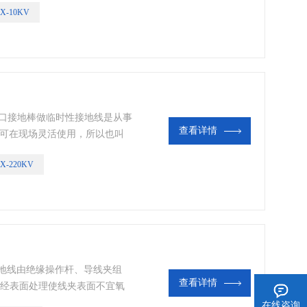
DX-10KV
用进口接地棒做临时性接地线是从事
查看详情
，可在现场灵活使用，所以也叫
的一道安全屏障，可防止突然来
X-220KV
地线使用频繁且操作看似简单，
被人忽视，经常出现不正确的使
路接地线由绝缘操作杆、导线夹组
查看详情
再经表面处理使线夹表面不宜氧
，绝缘性能好，强度高、重量
在线咨询