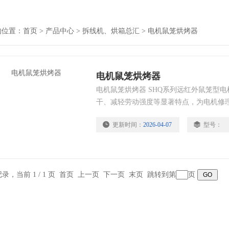
的位置：
首页
>
产品中心
>
拆线机、烘箱总汇
>
电机鼠笼烘烤器
电机鼠笼烘烤器
电机鼠笼烘烤器 SHQ系列远红外鼠笼型
干、减轻劳动强度等显著特点，为电机修
高效快速、方便易行、节能安全和减烤设
更新时间：
2026-04-07
型号：
条记录，当前 1 / 1 页 首页 上一页 下一页 末页 跳转到第
页