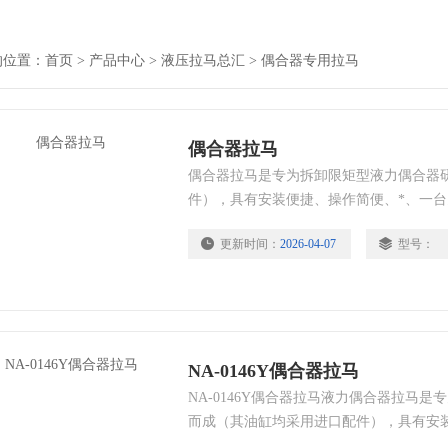
的位置：
首页
>
产品中心
>
液压拉马总汇
>
偶合器专用拉马
偶合器拉马
偶合器拉马是专为拆卸限矩型液力偶合器
件），具有安装便捷、操作简便、*、一
于电厂、煤矿、钢厂、码头等行业，是拆
更新时间：
2026-04-07
型号：
理想工具。
NA-0146Y偶合器拉马
NA-0146Y偶合器拉马液力偶合器拉马
而成（其油缸均采用进口配件），具有安
用等特点。