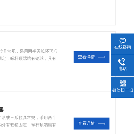
在线咨询
爪拉具常规，采用两半圆弧环形爪
查看详情
固定，螺杆顶端镶有钢球，具有
适用于轴承与内轴盖间隙特小的
电话
短圆柱体齿轮、联轴器、皮带轮
微信扫一扫
器
于二爪或三爪拉具常规，采用两半
查看详情
钩外有套箍固定，螺杆顶端镶有
力大，特别适用于轴承与内轴盖