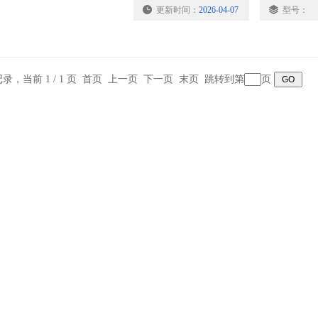
更新时间：
2026-04-07
型号：
间隙特小的场合。同时，也可用于外径在
器、皮带轮的拆卸。
条记录，当前 1 / 1 页 首页 上一页 下一页 末页 跳转到第
页