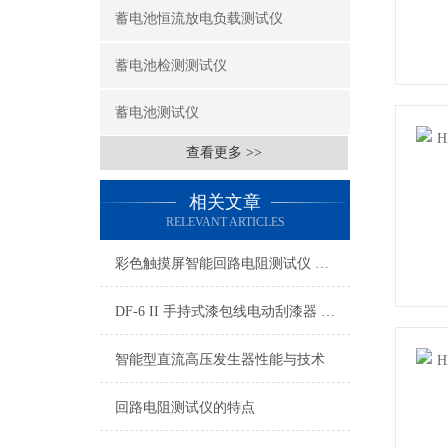
蓄电池恒流放电负载测试仪
蓄电池检测测试仪
蓄电池测试仪
查看更多 >>
相关文章
RELEVANT ARTICLES
彩色触摸屏智能回路电阻测试仪 产品特点
DF-6 II 手持式漆包线电动刮漆器 用途
智能型直流高压发生器性能与技术
回路电阻测试仪的特点