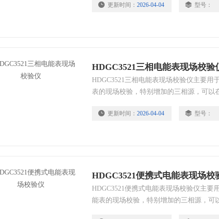
更新时间：
2026-04-04
型号：
波测试、错误接线判别校正、测试数据存储
液晶或触摸屏显示、中英文双语界面，多
求。
HDGC3521三相电能表现场校验
HDGC3521三相电能表现场校验仪主要用
表的现场校验，特别增加的三相源，可以
实现对各类电能表的精确校验、双表同时
更新时间：
2026-04-04
型号：
谐波测试、错误接线判别校正、测试数据存
色液晶或触摸屏显示、中英文双语界面，
需求。
HDGC3521便携式电能表现场校
HDGC3521便携式电能表现场校验仪主要
能表的现场校验，特别增加的三相源，可
下实现对各类电能表的精确校验、双表同