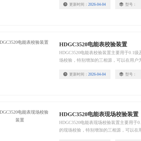
更新时间：
2026-04-04
型号：
试、谐波测试、错误接线判别校正、测试数
寸彩色液晶或触摸屏显示、中英文双语界
使用需求。
HDGC3520电能表校验装置
HDGC3520电能表校验装置主要用于0.
场校验，特别增加的三相源，可以在用户
各类电能表的精确校验、双表同时校验、
更新时间：
2026-04-04
型号：
试、错误接线判别校正、测试数据存储和查
或触摸屏显示、中英文双语界面，多种供
HDGC3520电能表现场校验装置
HDGC3520电能表现场校验装置主要用于
的现场校验，特别增加的三相源，可以在
现对各类电能表的精确校验、双表同时校