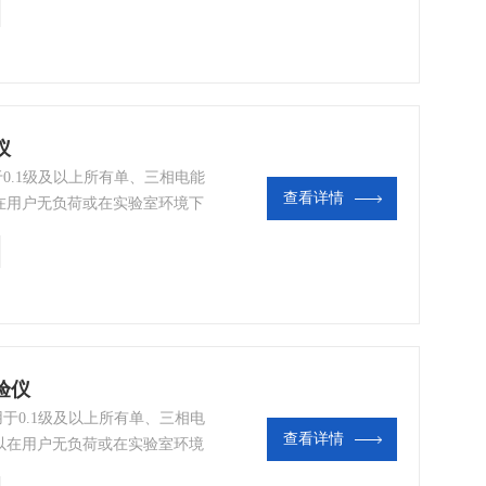
和查询等多种功能，5.7寸彩色
种供电方式选择，*客户使用需
仪
于0.1级及以上所有单、三相电能
查看详情
在用户无负荷或在实验室环境下
校验、电参数测量、变比测试、
储和查询等多种功能，5.7寸彩
多种供电方式选择，*客户使用
验仪
用于0.1级及以上所有单、三相电
查看详情
以在用户无负荷或在实验室环境
时校验、电参数测量、变比测