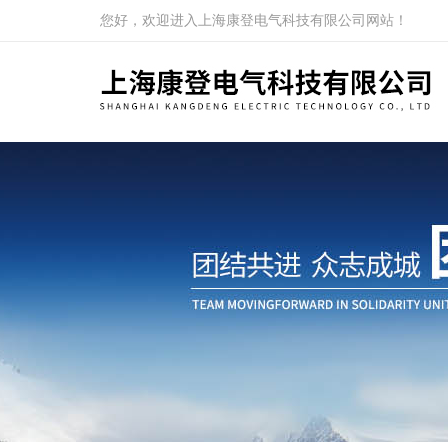
您好，欢迎进入上海康登电气科技有限公司网站！