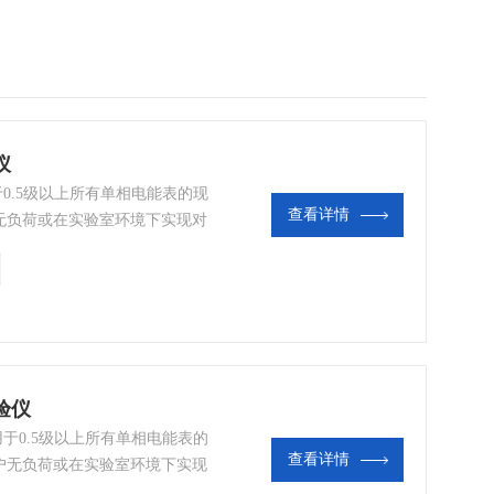
仪
于0.5级以上所有单相电能表的现
查看详情
无负荷或在实验室环境下实现对
、变比测试、谐波测试、测试数
触摸屏显示、中英文双语界面，多
验仪
用于0.5级以上所有单相电能表的
查看详情
户无负荷或在实验室环境下实现
量、变比测试、谐波测试、测试