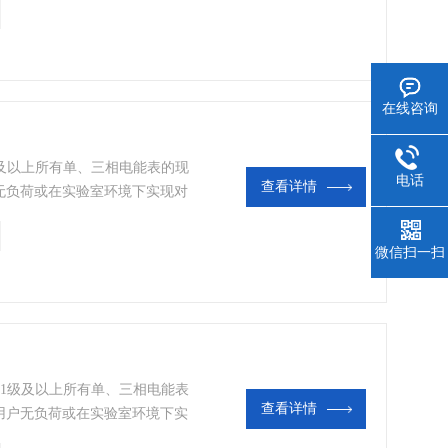
据存储和查询等多种功能，5.7
面，多种供电方式选择，*客户
在线咨询
1级及以上所有单、三相电能表的现
电话
查看详情
无负荷或在实验室环境下实现对
电参数测量、变比测试、谐波测
询等多种功能，5.7寸彩色液晶
微信扫一扫
电方式选择，*客户使用需求。
0.1级及以上所有单、三相电能表
查看详情
用户无负荷或在实验室环境下实
验、电参数测量、变比测试、谐