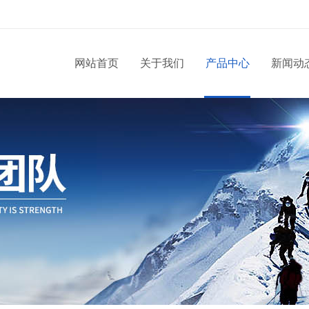
网站首页
关于我们
产品中心
新闻动