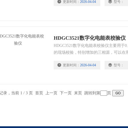
更新时间：
2026-04-04
型号：
试、谐波测试、错误接线判别校正、测试数
寸彩色液晶或触摸屏显示、中英文双语界
使用需求。
HDGC3521数字化电能表校验仪
HDGC3521数字化电能表校验仪主要用于
的现场校验，特别增加的三相源，可以在
现对各类电能表的精确校验、双表同时校
更新时间：
2026-04-04
型号：
波测试、错误接线判别校正、测试数据存储
液晶或触摸屏显示、中英文双语界面，多
求。
条记录，当前 1 / 3 页 首页 上一页
下一页
末页
跳转到第
页