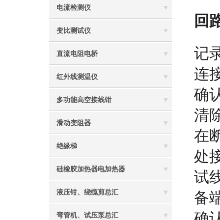
电流检测仪
回
变比测试仪
记
直流电阻电桥
连
红外线测温仪
确
多功能高空接线钳
清
滑动变阻器
在
绝缘梯
处
硅橡胶加热器电加热器
试
液压钳、绕缆剪总汇
备
确
弯管机、试压泵总汇