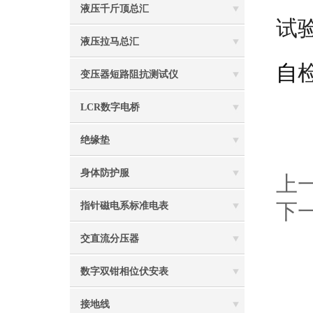
液压千斤顶总汇
试
液压拉马总汇
自
变压器短路阻抗测试仪
LCR数字电桥
绝缘垫
身体防护服
上
下
指针磁电系标准电表
交直流分压器
数字双钳相位伏安表
接地线