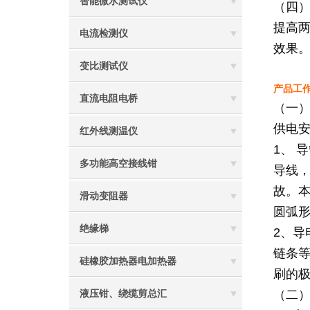
智能微水测试仪
（四
提高
电流检测仪
效果
变比测试仪
产品工
直流电阻电桥
（一）
供电
红外线测温仪
1、 
多功能高空接线钳
导线
故。本
滑动变阻器
圆弧
绝缘梯
2、
链条
硅橡胶加热器电加热器
刷的极
（二）
液压钳、绕缆剪总汇