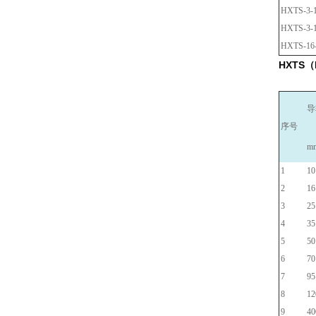
HXTS-3-1
HXTS-3-1
HXTS-16-
HXTS
导
序号
m
1
10
2
16
3
25
4
35
5
50
6
70
7
95
8
12
9
40