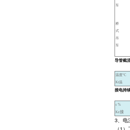
车
桥
式
吊
车
导管截
温度°C
Kt温
接电持
ε %
ε接
K
3、电
（1）