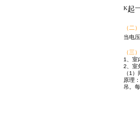
起
K
一
（二
当电
（三
1、室
2、室
（1）
原理
吊。