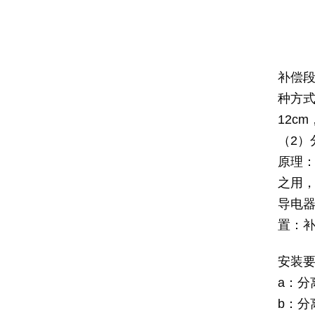
补偿段
种方式
12c
（2）
原理
之用
导电
置：补
安装
a：分
b：分