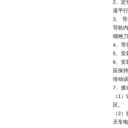
2、
道平行
3、 
导轨
细锉
4、
5、
6、安
应保持
传动
7、接
（1
区。
（2
天车