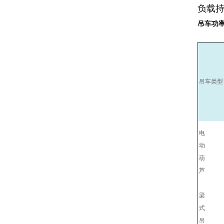
负载持
吊车功
吊车类型
电
动
葫
芦
梁
式
吊