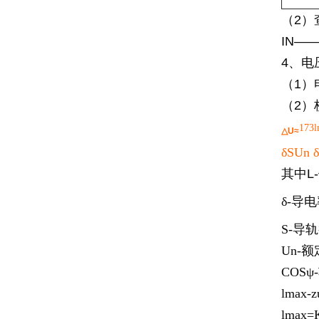
（2）
IN—
4、电
（1）
（2）
173
△U≈
δSUn 
其中L
δ-导
S-导
Un-
COS
lmax
lmax=