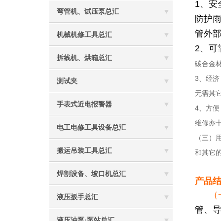
1、安
弯管机、试压泵总汇
防护
管外
机械机修工具总汇
2、可
拆线机、烘箱总汇
碳合金
3、经
测试夹
无需其
手表式近电报警器
4、方
维修亦
电工电修工具设备总汇
（三）
搬运吊装工具总汇
和其它
焊割设备、坡口机总汇
产品
（
液压扳手总汇
管、
液压油泵·泵站总汇