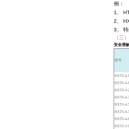
例：
1、 HT
2、 HX
3、
特
（三
安全滑
型号
HXTS-4-1
HXTS-4-1
HXTS-4-2
HXTS-4-3
HXTS-4-5
HXTS-4-7
HXTS-4-8
HXTS-3-9