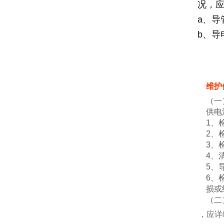
况，
a、导
b、
维护
（一
供电
1、
2、
3、
4、
5、
6、
损或
（二
，应详