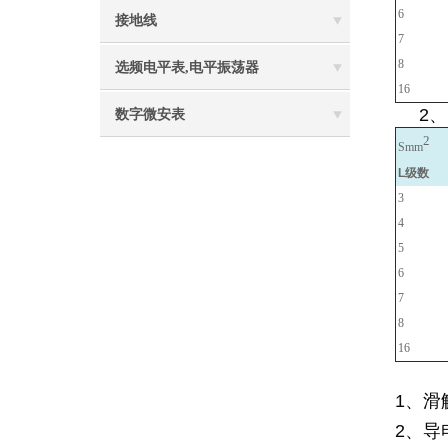
6
接地线
7
8
选频电平表,电平振荡器
16
2
数字微安表
2
Smm
L级数
3
4
5
6
7
8
16
1
、滑
2、导