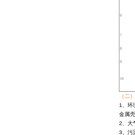
6
7
8
9
10
（二
1、环
金属壳复
2、大
3、污染