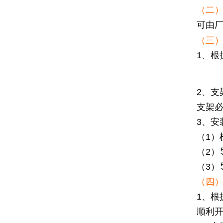
（二
可由
（三
1、
2、支
支架
3、安
（1
（2）
（3
（四
1、
顺利