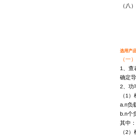
（八
选用产
（一
1、查
确定
2、功
（1）
a.n负
b.n个
其中：
（2）