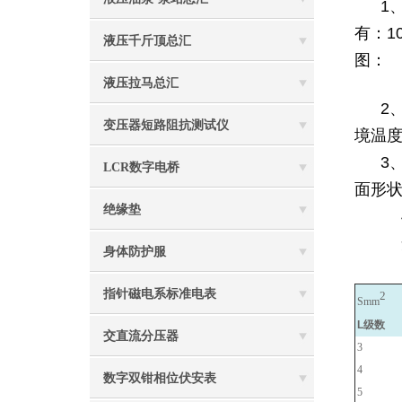
1
有：
1
液压千斤顶总汇
图：
液压拉马总汇
2
变压器短路阻抗测试仪
境温
3
LCR数字电桥
面形
绝缘垫
身体防护服
指针磁电系标准电表
2
Smm
L级数
交直流分压器
3
4
数字双钳相位伏安表
5