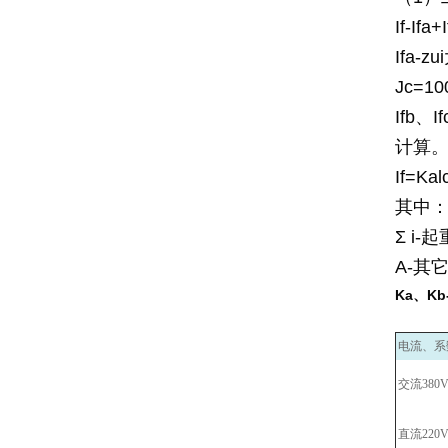
If-Ifa+
Ifa
Jc=
Ifb
计算
If=Ka
其中：
Σ i
A-其
Ka、K
电流、系
交流380
直流220