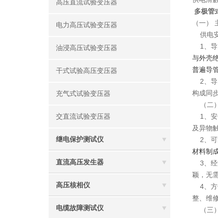
高压直流试验变压器
多极管
（一）
电力高压试验变压器
供电安
1、导
油浸高压试验变压器
与外壳
普遍导
干式试验高压变压器
2、导
构成同
充气式试验变压器
（二）
1、安全
交直流试验变压器
及异物
继电保护测试仪
2、可
材料制
直流高压发生器
3、经
颖，无
高压核相仪
4、方
整、维
电缆故障测试仪
（三）