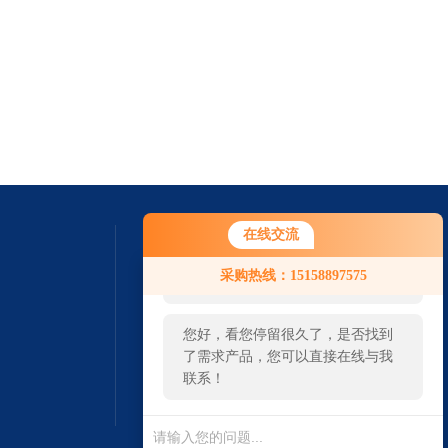
在线交流
您好！欢迎前来咨询，很高兴为您
采购热线：15158897575
服务，请问您要咨询什么问题呢？
您好，看您停留很久了，是否找到
了需求产品，您可以直接在线与我
联系！
扫一扫 微信咨询