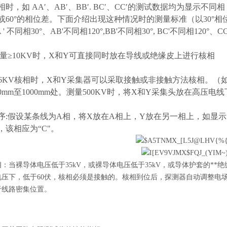
相时，如 AA′、AB′、BB′. BC′、CC′的测试数据均为显
0或60°的相位差。下面介绍出现这种情况时的测量标准（以30
 ' 不同相30°、AB'不同相120°,BB'不同相30°, BC'不同相120°、
测量≥10KV时，X和Y可直接同时放在导线或绝缘皮上进行核相
66KV核相时，X和Y采集器可以采取接触或非接触方法核相。（如测
0mm至1000mm处。测量500KV时，将X和Y采集头放在高压电线下
序:假设某条线为A相，将X放在A相上，Y放在另一相上，如显示12
，该相应为“C"。
：当裸导体电压低于35kV，或裸导体电压低于35kV，或导体护套的**
电压下，低于60伏，核相必须是接触的。核相到位后，探测器自动调整电
于线路密集位置。