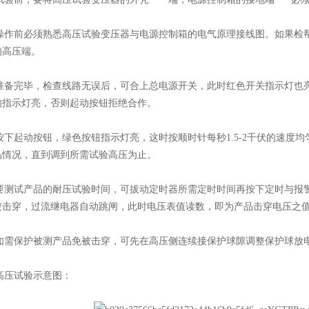
操作前必须熟悉高压试验变压器与电源控制箱的电气原理接线图。如果检
的高压端。
准备完毕，检查线路无误后，可合上总电源开关，此时红色开关指示灯也
的指示灯亮，否则起动按钮拒绝合作。
按下起动按钮，绿色按钮指示灯亮，这时按顺时针每秒1.5-2千伏的速度
品情况，直到调到所需试验高压为止。
要测试产品的耐压试验时间，可拔动定时器所需定时时间再按下定时与报
被击穿，过流继电器自动跳闸，此时电压表值读数，即为产品击穿电压之
如需保护被测产品免被击穿，可先在高压侧连续接保护球隙调整保护球放电电
高压试验示意图：