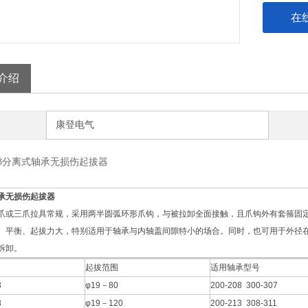
在
介绍
康登电气
018分离式轴承无损伤起拔器
承无损伤起拔器
爪或三爪拉具常规，采用两半圆弧环形爪钩，与被拉卸全面接触，且爪钩外有套箍固
、平衡、起拔力大，特别适用于轴承与内轴盖间隙特小的场合。同时，也可用于外径
拆卸。
起拔范围
适用轴承型号
8
φ19－80
200-208 300-307
8
φ19－120
200-213 308-311