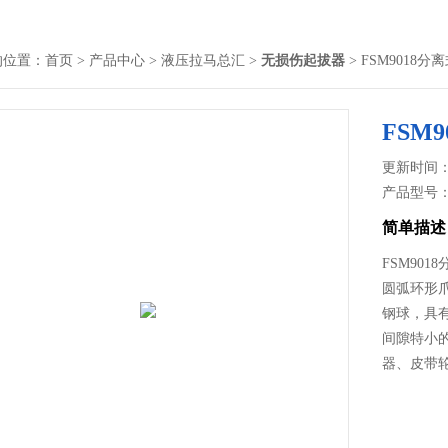
的位置：
首页
>
产品中心
>
液压拉马总汇
>
无损伤起拔器
> FSM9018
FSM
更新时间： 2
产品型号
简单描述
FSM90
圆弧环形
钢球，具
间隙特小
器、皮带