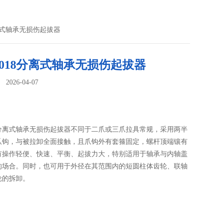
分离式轴承无损伤起拔器
9018分离式轴承无损伤起拔器
026-04-07
：
18分离式轴承无损伤起拔器不同于二爪或三爪拉具常规，采用两半
爪钩，与被拉卸全面接触，且爪钩外有套箍固定，螺杆顶端镶有
有操作轻便、快速、平衡、起拔力大，特别适用于轴承与内轴盖
的场合。同时，也可用于外径在其范围内的短圆柱体齿轮、联轴
轮的拆卸。