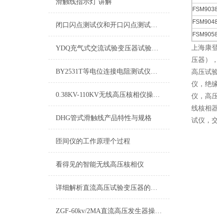
滑触线指示灯 讲解
FSM903
FSM904
闭口闪点测试仪和开口闪点测试仪的区别
FSM905
上海康
YDQ充气式交流试验变压器试验注意事项
压器）
BY2531T等电位连接电阻测试仪操作指南
高压试
仪，绝
0.38KV-110KV无线高压核相仪操作步骤
仪，高
线核相
DHG管式滑触线产品特性与规格
试仪，
匝间仪的工作原理个过程
看得见的智能无线高压核相仪
详细解析直流高压试验变压器的技术特点
ZGF-60kv/2MA直流高压发生器操作说明