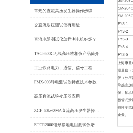
SM-203
SM-204
常规的直流高压发生器操作步骤
SM-205
FYS-1
交直流耐压测试仪有用途
FYS-2
直流电阻测试仪怎样测电机好坏？
FYS-3
FYS-4
TAG8600C无线高压核相仪产品简介
FYS-5
上海康登
工业铁路电力、通信、信号工程监理细则
测量仪（
仪（分压
FMX-003静电测试仪特点技术参数
承感应加
仪，轴承
高压直流试验变压器应用
极管式滑
特性测试
ZGF-60kv/2MA直流高压发生器操作方法
企业。
ETCR2000钳形接地电阻测试仪培训讲解