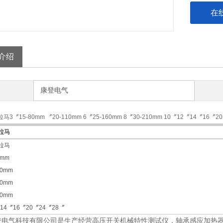
在
介绍
康登电气
3〞15-80mm 〞20-110mm 6〞25-160mm 8〞30-210mm 10〞12〞14〞16〞2
拉马
拉马
80mm
10mm
160mm
10mm
14〞16〞20〞24〞28〞
登电气科技有限公司是生产经营高压开关机械特性测试仪，轴承感应加热器