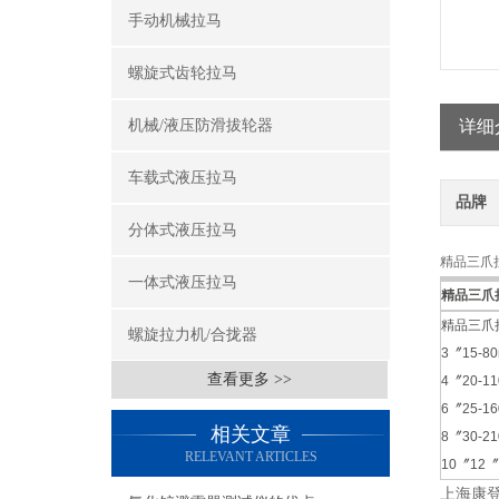
手动机械拉马
螺旋式齿轮拉马
机械/液压防滑拔轮器
详细
车载式液压拉马
品牌
分体式液压拉马
精品三爪拉马
一体式液压拉马
精品三爪
精品三爪
螺旋拉力机/合拢器
3〞15-
查看更多 >>
4〞20-1
6〞25-
相关文章
8〞30-2
RELEVANT ARTICLES
10〞12〞
上海康