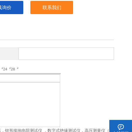
线询价
联系我们
0〞24〞28〞
，钳形接地电阻测试仪 ，数字式绝缘测试仪，高压测量仪（分