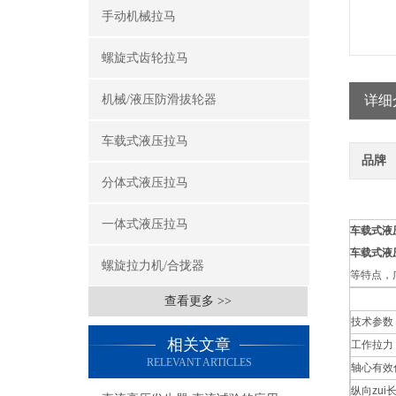
手动机械拉马
螺旋式齿轮拉马
机械/液压防滑拔轮器
详细
车载式液压拉马
品牌
分体式液压拉马
一体式液压拉马
车载式液
车载式液
螺旋拉力机/合拢器
等特点，
查看更多 >>
技术参数
相关文章
工作拉力
RELEVANT ARTICLES
轴心有效
纵向zui