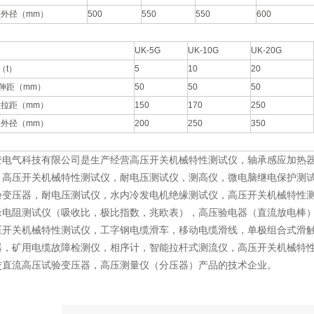
大外径（mm）
500
550
550
600
UK-5G
UK-10G
UK-20G
（t）
5
10
20
伸距（mm）
50
50
50
大拉距（mm）
150
170
250
长外径（mm）
200
250
350
登电气科技有限公司是生产经营高压开关机械特性测试仪，轴承感应加热器
，高压开关机械特性测试仪，耐电压测试仪，测高仪，微电脑继电保护测
验变压器，耐电压测试仪，水内冷发电机绝缘测试仪，高压开关机械特性
缘电阻测试仪（吸收比，极比指数，兆欧表），高压验电器（直流放电棒
压开关机械特性测试仪，工字钢电缆滑车，移动电缆滑线，单极组合式滑
器，矿用电缆故障检测仪，相序计，智能拉杆式测流仪，高压开关机械特
交直流高压试验变压器，高压测量仪（分压器）产品的技术企业。