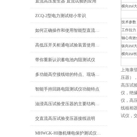
直流高压发生器 直流试验的应用
横向zui
ZCQ-2型电力测试钳小常识
技术参数
工作拉力
如何正确操作和使用智能型直流高压发生器？
轴心有效
高低压开关柜通电试验装置使用方法
纵向zui
横向zui
带你重新认识蓄电池内阻测试仪
上海康
多功能高空接线钳的特点、现场使用方法
压器）
高压试
智能手持回路电阻测试仪功能特点
仪，绝
仪，高
油浸高压试验变压器的主要结构特点都有哪些
线核相
试仪，
交直流高压试验变压器接线说明
MHWGK-HI微机继电保护测试仪（工控机）产品简介