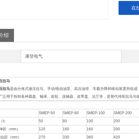
在
介绍
康登电气
压拉马
压拉马
是由分体式液压拉马、手动/电动油泵、高压油管、车载升降和移动装置所组成
广泛用于拆卸各种圆盘、轴承、齿轮、连轴器、皮带盘、法兰等，是替代传统拉马与
SMEP-50
SMEP-80
SMEP-100
SMEP-200
（t）
50
80
100
200
伸距（mm）
120
160
160
200
长拉距（mm）
270
330
360
420