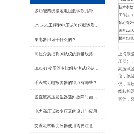
技术参数
多功能四线接地电阻测试仪几种测试方法
工作拉力
轴心有效
PVT-5C工频耐电压试验仪概述及特点
纵向zui
横向zui
集电器用途干什么的？
高压介质损耗测试仪的测量线路
上海康
压器）
BBC-H 变压器变比组别测试仪参数型号
高压试
仪，绝
手表式近电报警器的特点有哪些？
仪，高
线核相
当直流高压发生器遇到故障时如何进修维护
试仪，
电力高压试验变压器的设计与应用
交直流试验变压器使用需要注意什么？