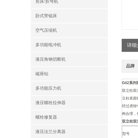
剪床/折弯机
卧式带锯床
空气压缩机
多功能电冲机
详细
液压角钢切断机
品牌
磁座钻
G42系
多功能压力机
双立柱双
立柱表面
液压螺栓拉伸器
经过虎钳
构合理，
螺栓修复器
双立柱双
液压法兰分离器
型号