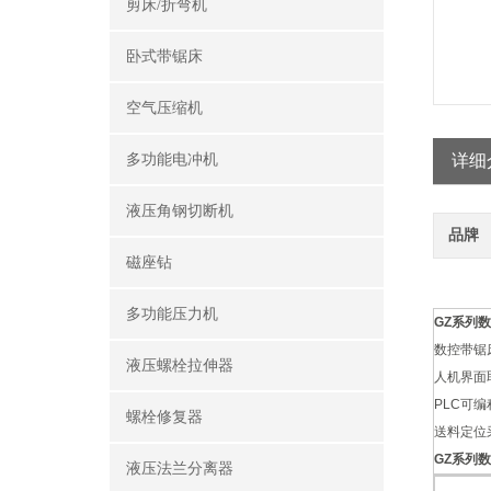
剪床/折弯机
卧式带锯床
空气压缩机
多功能电冲机
详细
液压角钢切断机
品牌
磁座钻
多功能压力机
GZ系列
数
数控带锯
液压螺栓拉伸器
人机界面
PLC可
螺栓修复器
送料定位
GZ系列
数
液压法兰分离器