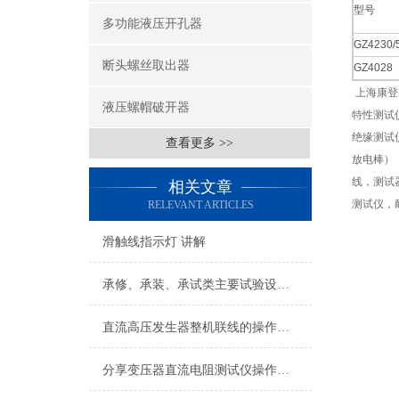
型号
多功能液压开孔器
GZ4230/
断头螺丝取出器
GZ4028
上海康登
液压螺帽破开器
特性测试
绝缘测试
查看更多 >>
放电棒）
线，测试
相关文章
测试仪，
RELEVANT ARTICLES
滑触线指示灯 讲解
承修、承装、承试类主要试验设备常规配置表
直流高压发生器整机联线的操作方法
分享变压器直流电阻测试仪操作方法