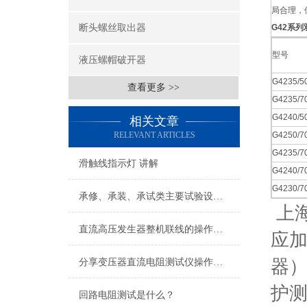
局合理，
断头螺丝取出器
G42系
型号
液压螺帽破开器
G4235/5
查看更多 >>
G4235/7
G4240/5
相关文章
RELEVANT ARTICLES
G4250/7
G4235/7
滑触线指示灯 讲解
G4240/7
G4230/7
承修、承装、承试类主要试验设备常规配置表
上
直流高压发生器整机联线的操作方法
应加
器
分享变压器直流电阻测试仪操作方法
护
回路电阻测试是什么？