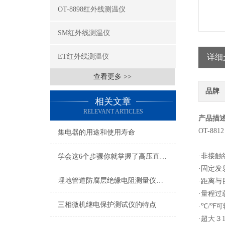
OT-8898红外线测温仪
SM红外线测温仪
ET红外线测温仪
详细
查看更多 >>
品牌
相关文章
RELEVANT ARTICLES
产品描
OT-88
集电器的用途和使用寿命
·非接
学会这6个步骤你就掌握了高压直流试验变压器的使用方法
·固定发
埋地管道防腐层绝缘电阻测量仪技术参数（变频选频法）
·距离与
·量程过
三相微机继电保护测试仪的特点
·℃/℉
·超大３