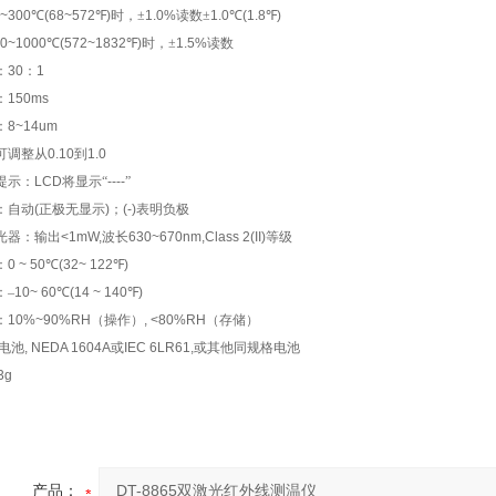
~300
℃
(68~572
℉
)
时，±
1.0%
读数±
1.0
℃
(1.8
℉
)
0~1000
℃
(572~1832
℉
)
时，±
1.5%
读数
：
30
：
1
：
150ms
：
8~14um
可调整从
0.10
到
1.0
提示：
LCD
将显示
“
----
”
：自动
(
正极无显示
)
；
(-)
表明负极
光器：输出
<1mW,
波长
630~670nm,Class 2(II)
等级
：
0 ~ 50
℃
(32~ 122
℉
)
：–
10~ 60
℃
(14 ~ 140
℉
)
：
10%~90%RH
（操作）
, <80%RH
（存储）
电池
, NEDA 1604A
或
IEC 6LR61,
或其他同规格电池
3g
产品：