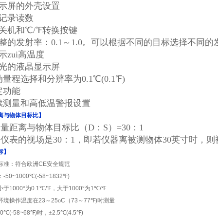
显示屏的外壳设置
动记录读数
动关机和℃/℉转换按键
调整的发射率：0.1～1.0。可以根据不同的目标选择不同的
示zui高温度
背光的液晶显示屏
动量程选择和分辨率为0.1℃(0.1℉)
锁定功能
连续测量和高低温警报设置
离与物体目标比】
量距离与物体目标比（D：S）=30：1
仪表的视场是30：1，即若仪器离被测物体30英寸时，
标】
标准：符合欧洲
CE
安全规范
：
-50~1000
℃
(-58~1832
℉
)
小于
1000
°为
0.1
℃
/
℉，大于
1000
°为
1
℃
/
℉
环境操作温度在
23
～
25
o
C
（
73
～
77
℉
)
时测量
20
℃
(-58~68
℉
)
时，±
2.5
℃
(4.5
℉
)