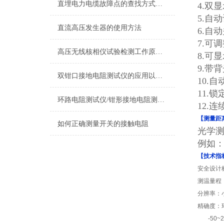
直埋电力电缆故障点的查找方式解决方法
4.双
5.自
直流高压发生器的使用方法
6.自
7.可
高压无线核相仪试验检测工作原理及校验
8.可显
9.带
双钳口接地电阻测试仪的应用以及特性概述
10.自
11.
环路电阻测试仪/钳形接地电阻测试仪技术参数
12.
【测量距
如何正确测量开关的接触电阻
光学测
例如：
【技术指
安全设计
测温量程
分辨率：
精确度：
-50~