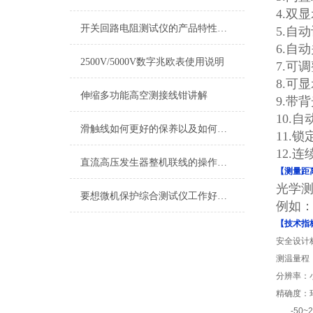
4.双
开关回路电阻测试仪的产品特性描述
5.自
6.自
2500V/5000V数字兆欧表使用说明
7.可
8.可显
伸缩多功能高空测接线钳讲解
9.带
10.自
滑触线如何更好的保养以及如何进行故障处理
11.
12.
直流高压发生器整机联线的操作方法
【测量距
光学测
要想微机保护综合测试仪工作好，日常巡检和定期校验少不了！
例如：
【技术指
安全设计
测温量程
分辨率：
精确度：
-50~