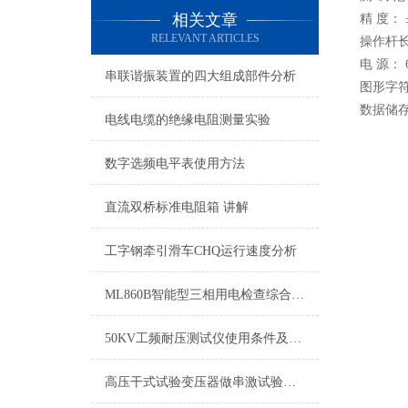
相关文章
精 度： ±
RELEVANT ARTICLES
操作杆长
电 源： 
串联谐振装置的四大组成部件分析
图形字符
数据储存
电线电缆的绝缘电阻测量实验
数字选频电平表使用方法
直流双桥标准电阻箱 讲解
工字钢牵引滑车CHQ运行速度分析
ML860B智能型三相用电检查综合测试仪 技术协议
50KV工频耐压测试仪使用条件及参数
高压干式试验变压器做串激试验时注意事项