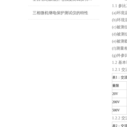
1.1 参
三相微机继电保护测试仪的特性
(a)环境
(b)环境
(c)被测
(d)被测
(e)被
(f)测量
(g)外
1.2 基
1.2.1
表1：交
量限
20V
200V
500V
1.2.2
表2：交