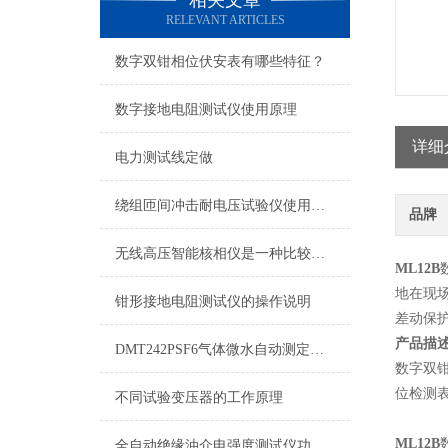
相关文章
RELEVANT ARTICLES
数字双钳相位伏安表有哪些特征？
数字接地电阻测试仪使用原理
详细
电力测试线定做
绕组匝间冲击耐电压试验仪使用说明
品牌
无线高压智能核相仪是一种比较精密的动力机械
ML12B
地在现场
钳形接地电阻测试仪的操作说明
差动保
产品描
DMT242PSF6气体微水自动测定仪：多领域精准适配，守护气体安全运行
数字双
位检测
不同试验变压器的工作原理
ML12B
全自动绝缘油介电强度测试仪功能简介