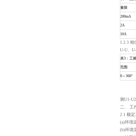
量限
200mA
2A
10A
1.2.3 
U-U、U-
表3：工
范围
0～360°
测U1-
二、 工
2.1 额
(a)环
(b)环境