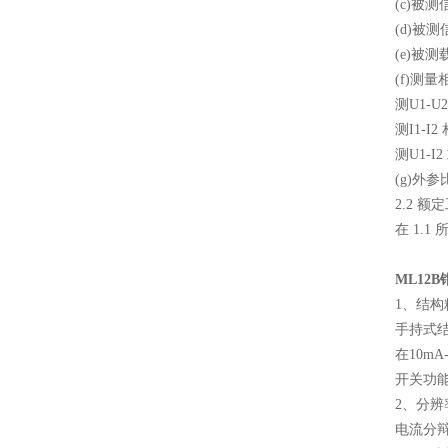
(c)被测
(d)被测
(e)被
(f)测
测U1-U
测I1-I2
测U1-I2
(g)外
2.2 
在 1.
ML12
1、结
手持式
在10m
开关功
2、分辨
电流分辩