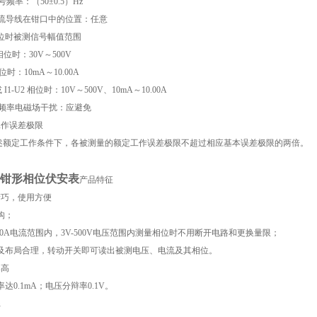
号频率：（50±0.5）Hz
测载流导线在钳口中的位置：任意
相位时被测信号幅值范围
相位时：30V～500V
相位时：10mA～10.00A
或 I1-U2 相位时：10V～500V、10mA～10.00A
参比频率电磁场干扰：应避免
定工作误差极限
1 所述额定工作条件下，各被测量的额定工作误差极限不超过相应基本误差极限的两倍。
2B钳形相位伏安表
产品特征
精巧，使用方便
构；
-10A电流范围内，3V-500V电压范围内测量相位时不用断开电路和更换量限；
及布局合理，转动开关即可读出被测电压、电流及其相位。
率高
达0.1mA；电压分辩率0.1V。
耗