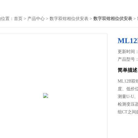
的位置：
首页
>
产品中心
>
数字双钳相位伏安表
>
数字双钳相位伏安表
>
ML1
更新时间： 2
产品型号
简单描述
ML12
度、低价
测量U-U
检测变压
组CT之