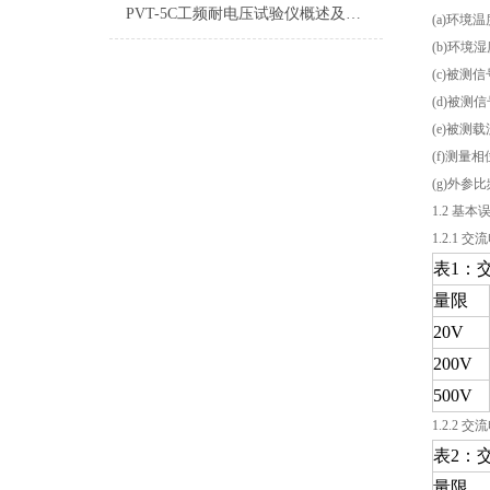
PVT-5C工频耐电压试验仪概述及特点
(a)环境温
(b)环境湿
(c)被测
(d)被测信
(e)被
(f)测量相
(g)外
1.2 基
1.2.1 交
表1：
量限
20V
200V
500V
1.2.2 交
表2：
量限