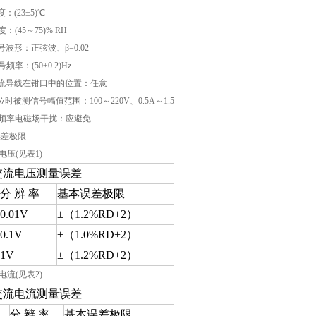
度：(23±5)℃
度：(45～75)% RH
信号波形：正弦波、β=0.02
号频率：(50±0.2)Hz
测载流导线在钳口中的位置：任意
位时被测信号幅值范围：100～220V、0.5A～1.5
参比频率电磁场干扰：应避免
本误差极限
流电压(见表1)
交流电压测量误差
分 辨 率
基本误差极限
0.01V
±（1.2%RD+2）
0.1V
±（1.0%RD+2）
1V
±（1.2%RD+2）
流电流(见表2)
交流电流测量误差
分 辨 率
基本误差极限