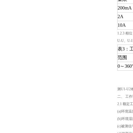
200mA
2A
10A
1.2.3 相位
U-U、U-I
表3：
范围
0～360
测U1-U
二、 工
2.1 额
(a)环境
(b)环境湿
(c)被测