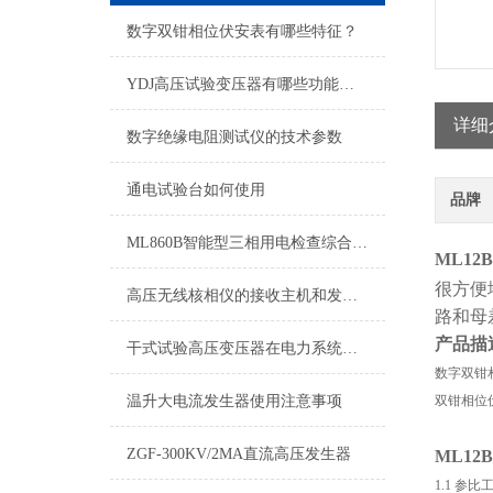
数字双钳相位伏安表有哪些特征？
YDJ高压试验变压器有哪些功能及用途
详细
数字绝缘电阻测试仪的技术参数
通电试验台如何使用
品牌
ML860B智能型三相用电检查综合测试仪 技术协议
ML12B
很方便
高压无线核相仪的接收主机和发射器如何检测？
路和母
产品描
干式试验高压变压器在电力系统中的应用
数字双钳
温升大电流发生器使用注意事项
双钳相位
ZGF-300KV/2MA直流高压发生器
ML12B
1.1 参