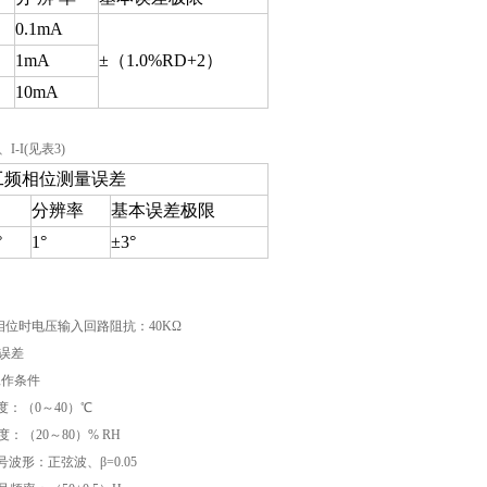
0.1mA
1mA
±（1.0%RD+2）
10mA
、I-I(见表3)
工频相位测量误差
分辨率
基本误差极限
°
1°
±3°
2相位时电压输入回路阻抗：40KΩ
作误差
定工作条件
温度：（0～40）℃
度：（20～80）% RH
信号波形：正弦波、β=0.05