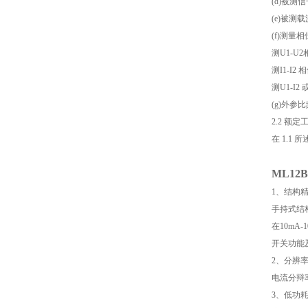
(d)被测信
(e)被
(f)测量
测U1-U2
测I1-I2 
测U1-I2 
(g)外
2.2 额
在 1.
ML1
1、结构
手持式结
在10mA
开关功能
2、分辨
电流分辩率
3、低功