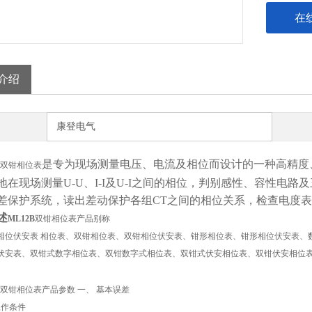
在
介绍
康登电气
是专为现场测量电压、电流及相位而设计的一种高精度
双钳相位表
地在现场测量U-U、I-I及U-I之间的相位，判别感性、容性电
差保护系统，读出差动保护各组CT之间的相位关系，检查电度
述
ML12B
双钳相位表产品别称
相位伏安表 相位表、双钳相位表、双钳相位伏安表、钳形相位表、钳形相位伏安表、
伏安表、双钳式数字相位表、双钳数字式相位表、双钳式伏安相位表、双钳伏安相位表
双钳相位表产品参数 一、 基本误差
比工作条件