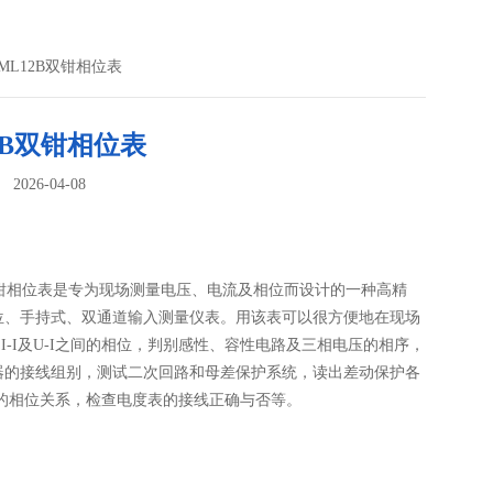
 ML12B双钳相位表
2B双钳相位表
026-04-08
：
B双钳相位表是专为现场测量电压、电流及相位而设计的一种高精
位、手持式、双通道输入测量仪表。用该表可以很方便地在现场
、I-I及U-I之间的相位，判别感性、容性电路及三相电压的相序，
器的接线组别，测试二次回路和母差保护系统，读出差动保护各
间的相位关系，检查电度表的接线正确与否等。