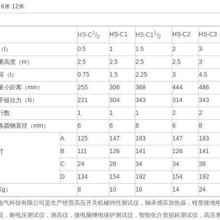
 6米 12米
1
1
HS-C1
HS-C2
HS-C3
HS-C
/
HS-C1
/
2
2
（t）
0.5
1
1.5
2
3
重高度（m）
2.5
2.5
2.5
2.5
3
荷（t）
0.75
1.5
2.25
3
4.5
量小距离（mm）
255
306
368
444
486
手链拉力（N）
221
304
343
314
343
行数
1
1
1
2
2
条圆钢直径（mm）
6
6
8
6
8
A
125
147
183
147
183
寸
B
111
126
141
126
141
）
C
24
28
34
34
38
D
134
154
192
154
192
Kg）
8
10
16
14
24
电气科技有限公司是生产经营
高压开关机械特性测试仪，轴承感应加热器，钳形接地电
仪，耐电压测试仪，测高仪，微电脑继电保护测试仪，智能化介质损耗测试仪，高压