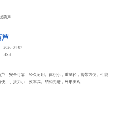
手扳葫芦
葫芦
026-04-07
：
HSH
扳葫芦，安全可靠，经久耐用。体积小，重量轻，携带方便。性能
简便。手扳力小，效率高。结构先进，外形美观.