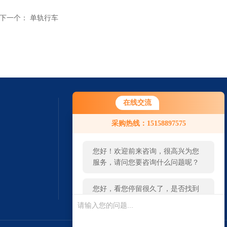
下一个：
单轨行车
在线交流
您好！欢迎前来咨询，很高兴为您
采购热线：15158897575
服务，请问您要咨询什么问题呢？
您好，看您停留很久了，是否找到
了需求产品，您可以直接在线与我
联系！
扫一扫 微信咨询