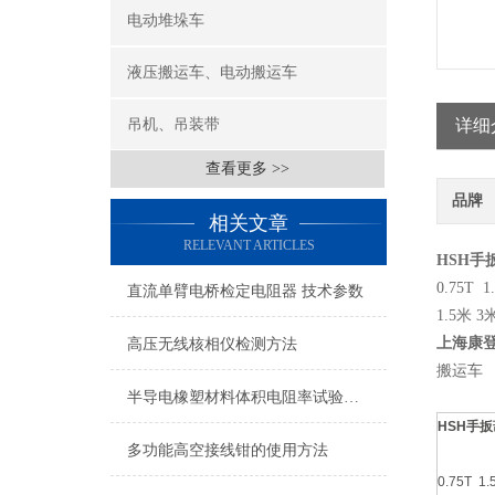
电动堆垛车
液压搬运车、电动搬运车
吊机、吊装带
详细
查看更多 >>
品牌
相关文章
RELEVANT ARTICLES
HSH
手
0.75T 1
直流单臂电桥检定电阻器 技术参数
1.5米 3
上海康
高压无线核相仪检测方法
搬运车
半导电橡塑材料体积电阻率试验仪产品概述
HSH
手扳
多功能高空接线钳的使用方法
0.75T 1.