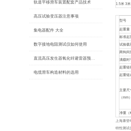
轨道平移滑车装置配套产品技术
1.5米 3米
高压试验变压器注意事项
型号
起重量
集电器配件 大全
标准起
数字接地电阻测试仪如何使用
试验载
两钩间
直流高压发生器氧化锌避雷器预试方法
满载时
起重链
电缆滑车构造材料的选用
起重链
主要尺
（mm
净重（
上海康登
特性测试