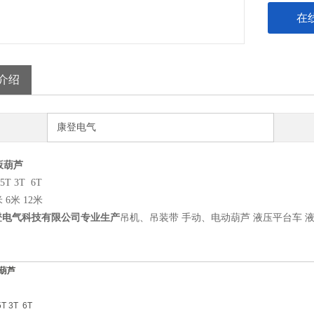
在
介绍
康登电气
扳葫芦
.5T 3T 6T
米 6米 12米
登电气科技有限公司专业生产
吊机、吊装带 手动、电动葫芦 液压平台车 
葫芦
5T 3T 6T