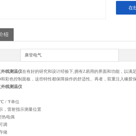
在
介绍
康登电气
2红外线测温仪
在有好的研究和设计经验下,拥有Z易用的界面和功能，以满
CD和彩色控制面板，这些特性都保障操作的舒适性。再者，双重注入橡胶
2红外线测温仪
℃ / ℉单位
显示，雷射指示测量位置
型热电偶
可调
组存储