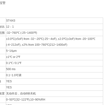
报警
ST-643
标比
12
：
1
范围
-32~760
℃
(-25~1400
℉
)
±3.0
℃
(±5oF) from -32~-20
℃
(-25~-4oF), ±2.0
℃
(±3oF) from -20~100
℃
(-4~212oF), ±2% from 100~760
℃
(212~1400oF)
5~14μm
±1
℃
or 2
℉
0.1
℃
/ 0.1
℉
500 ms
0.1~1.0
可调
偶
YES
YES
裝置
无动作后，自动
6
秒关机
0~50
℃
(32~122
℉
),10~90%RH