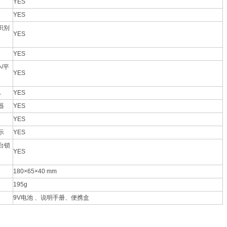
YES
YES
识别
YES
YES
小
/
平
YES
忆
YES
器
YES
YES
示
YES
台锁
YES
180×65×40 mm
195g
9V
电池
、说明手册、便携盒