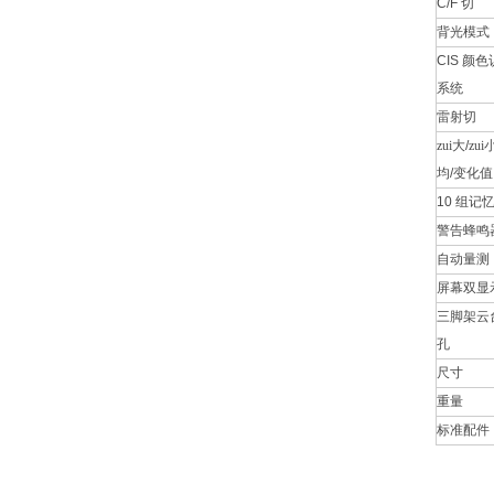
C/F
切
背光模式
CIS
颜色
系统
雷射切
zui大
/
zui
均
/
变化值
10
组记
警告蜂鸣
自动量测
屏幕双显
三脚架云
孔
尺寸
重量
标准配件