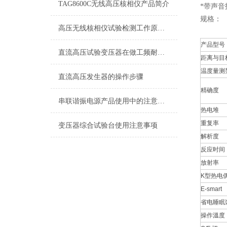
TAG8600C无线高压核相仪产品简介
*带声音
规格：
高压无线核相仪试验检测工作原理及校验
产品型号
直流高压试验变压器在做工频耐压试验时一定要注意的事情
距离与目
温度量测
直流高压发生器的操作步骤
精确度
串联谐振电源产品使用中的注意事项
热电堆
重复率
变压器综合试验台使用注意事项
解析度
反应时间
放射率
K
型热电
E-smart
省电睡眠
操作溫度