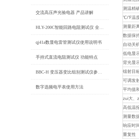
测温精
交流高压声光验电器 产品讲解
℃/℉温
测量距
HLY-200C智能回路电阻测试仪 全面讲解
数据保
qj41a数显电雷管测试仪使用说明书
自动关
低电显
手持式直流电阻测试仪 功能特点
背光显
镭射目
BBC-H 变压器变比组别测试仪参数型号
可调发
数字选频电平表使用方法
平均值
zui大
高低温
测量数
响应时
重复性