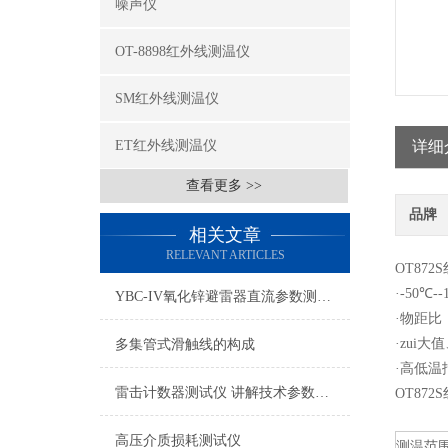
噪声仪
OT-8898红外线测温仪
SM红外线测温仪
ET红外线测温仪
详细
查看更多 >>
品牌
相关文章
RELEVANT ARTICLES
OT87
·-50℃--
YBC-IV氧化锌避雷器直流参数测试仪讲解
·物距比
·zui大
多集管式滑触线的构成
·高低温
雷击计数器测试仪 讲解技术参数性能
OT87
高压介质损耗测试仪
测温范