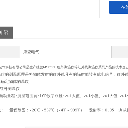
在
介绍
康登电气
电气科技有限公司是生产经营MS6530 红外测温仪等红外线测温仪系列产品的技术企
温仪的测温原理是将物体发射的红外线具有的辐射能转变成电信号，红外
以确定物体的温度
0 红外测温仪
自动量程·测温范围宽·LCD数字双显·zui大值、zui小值、zui大值-z
： ·量程范围：-20℃～537℃（-4℉～999℉） ·发射率：0.95 ·测试距