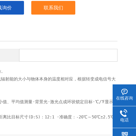
线询价
联系我们
业。
线辐射能的大小与物体本身的温度相对应，根据转变成电信号大
在线咨询
ui小值、平均值测量·背景光·激光点成环状锁定目标·℃/℉显示选择·数据保
离比目标尺寸(D:S)：12:1 ·准确度：-20℃～50℃±2.5℃ 51℃
电话