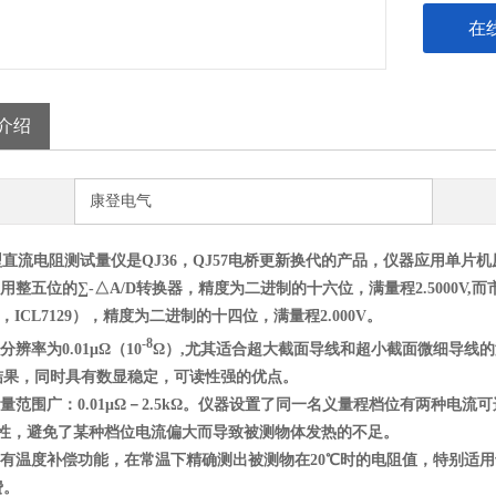
在
介绍
康登电气
型直流电阻测试量仪是QJ36，QJ57电桥更新换代的产品，仪器应用单片
用整五位的∑-△A/D转换器，精度为二进制的十六位，满量程2.5000V
35，ICL7129），精度为二进制的十四位，满量程2.000V。
-8
分辨率为0.01μΩ（
10
Ω）,
尤其适合超大截面导线和超小截面微细导线的
结果，同时具有数显稳定，可读性强的优点。
量范围广：0.01μΩ－2.5kΩ。仪器设置了同一名义量程档位有两种电
*性，避免了某种档位电流偏大而导致被测物体发热的不足。
有温度补偿功能，在常温下精确测出被测物在20℃时的电阻值，特别适
费。