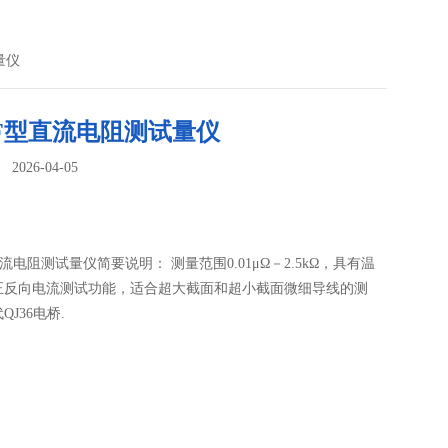
量仪
6F型直流电阻测试量仪
026-04-05
：
型直流电阻测试量仪简要说明： 测量范围0.01μΩ－2.5kΩ，具有温
正反向电流测试功能，适合超大截面和超小截面微细导线的测
J36电桥.