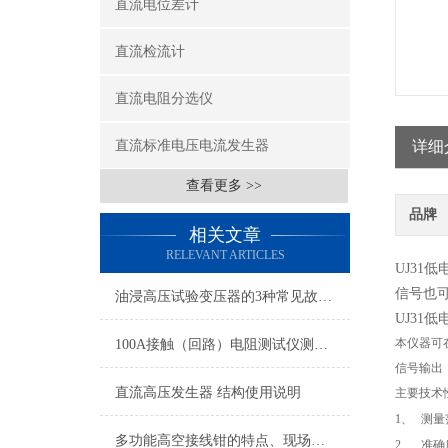
直流电位差计
直流检流计
直流电阻分选仪
直流标准电压电流发生器
详细
查看更多 >>
品牌
相关文章
RELEVANT ARTICLES
UJ3
信号也
油浸高压试验变压器的3种常见故障如何解决？开来学习吧！
UJ31
本仪器可
100A接触（回路）电阻测试仪测量不准的两大因素
信号输出
直流高压发生器 结构使用说明
主要技术
1
、
测量
多功能高空接线钳的特点、现场使用方法
2
、
准确