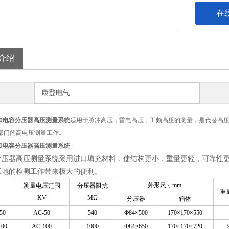
在
介绍
康登电气
100电容分压器高压测量系统
适用于脉冲高压，雷电高压，工频高压的测量，是代替高
部门的高电压测量工作。
100电容分压器高压测量系统
分压器高压测量系统采用进口填充材料，使结构更小，重量更轻，可靠性更
工地的检测工作带来极大的便利。
外形尺寸mm
测量电压范围
分压器阻抗
重量
KV
MΩ
分压器
箱体
50
AC-50
540
Ф84×500
170×170×550
100
AC-100
1000
Ф84×650
170×170×720