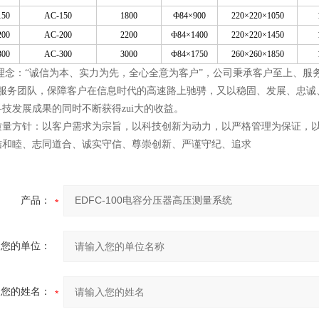
150
AC-150
1800
Ф84×900
220×220×1050
200
AC-200
2200
Ф84×1400
220×220×1450
300
AC-300
3000
Ф84×1750
260×260×1850
理念：“诚信为本、实力为先，全心全意为客户”，公司秉承客户至上、服
户服务团队，保障客户在信息时代的高速路上驰骋，又以稳固、发展、忠诚
技发展成果的同时不断获得zui大的收益。
质量方针：以客户需求为宗旨，以科技创新为动力，以严格管理为保证，
结和睦、志同道合、诚实守信、尊崇创新、严谨守纪、追求
产品：
您的单位：
您的姓名：