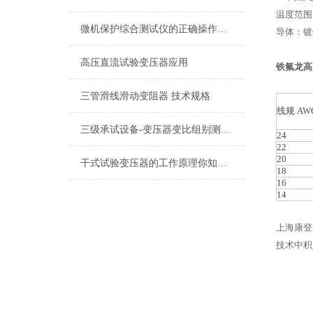
温度范围：
微机保护综合测试仪的正确操作步骤是什么
导体：镀
高压直流试验变压器应用
铁氟龙高
三管滑线滑动变阻器 技术规格
线规 AW
三级承试设备-变压器变比组别测试仪
24
22
20
干式试验变压器的工作原理你知道吗？
18
16
14
上海康登
技术中积