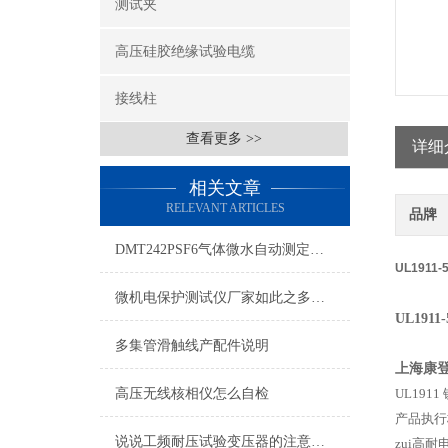
测试夹
高压硅胶绝缘试验电缆
接线柱
查看更多 >>
详细
相关文章
RELEVANT ARTICLES
品牌
DMT242PSF6气体微水自动测定仪：多领域精准适配，守护气体安全运行
UL1911
微机电保护测试仪厂家如此之多，如何做到被关注和认可
UL191
多集管滑触线产配件说明
上海康
高压无线核相仪怎么自检
UL191
产品执行
说说工频耐压试验变压器的注意事项
zui高耐电