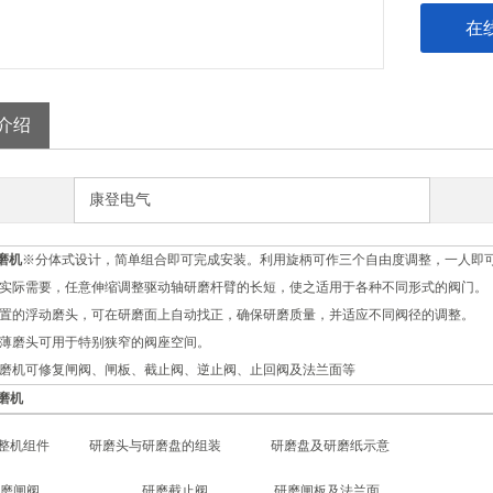
在
介绍
康登电气
磨机
※分体式设计，简单组合即可完成安装。利用旋柄可作三个自由度调整，一人即
据实际需要，任意伸缩调整驱动轴研磨杆臂的长短，使之适用于各种不同形式的阀门。
配置的浮动磨头，可在研磨面上自动找正，确保研磨质量，并适应不同阀径的调整。
超薄磨头可用于特别狭窄的阀座空间。
研磨机可修复闸阀、闸板、截止阀、逆止阀、止回阀及法兰面等
磨机
组件
研磨头与研磨盘的组装
研磨盘及研磨纸示意
闸阀
研磨截止阀
研磨闸板及法兰面