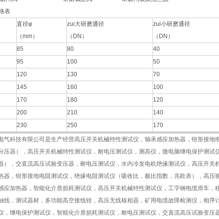
格表
直径φ
zui大研磨通径
zui小研磨通径
（mm）
（DN）
（DN）
85
80
40
95
100
50
120
130
70
145
160
100
170
180
120
200
210
140
230
250
170
电气科技有限公司是生产经营
高压开关机械特性测试仪，轴承感应加热器，钳形接地电
分压器），高压开关机械特性测试仪，耐电压测试仪，测高仪，微电脑继电保护测试
器），交直流高压试验变压器，耐电压测试仪，水内冷发电机绝缘测试仪，高压开关
热器，钳形接地电阻测试仪，绝缘电阻测试仪（吸收比，极比指数，兆欧表），高压
感应加热器，智能化介质损耗测试仪，高压开关机械特性测试仪，工字钢电缆滑车，
触线，测试器材，多功能高空接线钳，高压无线核相器，矿用电缆故障检测仪，相序
仪，继电保护测试仪，智能化介质损耗测试仪，耐电压测试仪，交直流高压试验变压