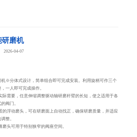
能研磨机
026-04-07
：
磨机※分体式设计，简单组合即可完成安装。利用旋柄可作三个
整，一人即可完成操作。
据实际需要，任意伸缩调整驱动轴研磨杆臂的长短，使之适用于各
式的阀门。
配置的浮动磨头，可在研磨面上自动找正，确保研磨质量，并适应
的调整。
超薄磨头可用于特别狭窄的阀座空间。
研磨机可修复闸阀、闸板、截止阀、逆止阀、止回阀及法兰面等