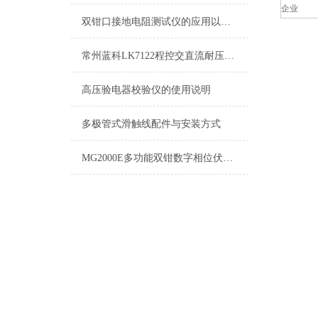
企业
双钳口接地电阻测试仪的应用以及特性概述
常州蓝科LK7122程控交直流耐压绝缘测试仪特点：
高压验电器校验仪的使用说明
多极管式滑触线配件与安装方式
MG2000E多功能双钳数字相位伏安表 技术协议