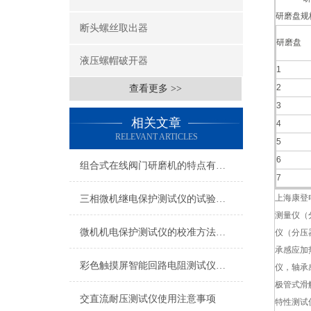
研磨盘规
断头螺丝取出器
研磨盘
液压螺帽破开器
1
2
查看更多 >>
3
相关文章
4
RELEVANT ARTICLES
5
6
组合式在线阀门研磨机的特点有哪些？
7
上海康登
三相微机继电保护测试仪的试验方法
测量仪（
微机机电保护测试仪的校准方法与精度分析
仪（分压
承感应加
彩色触摸屏智能回路电阻测试仪特性
仪，轴承
极管式滑
交直流耐压测试仪使用注意事项
特性测试