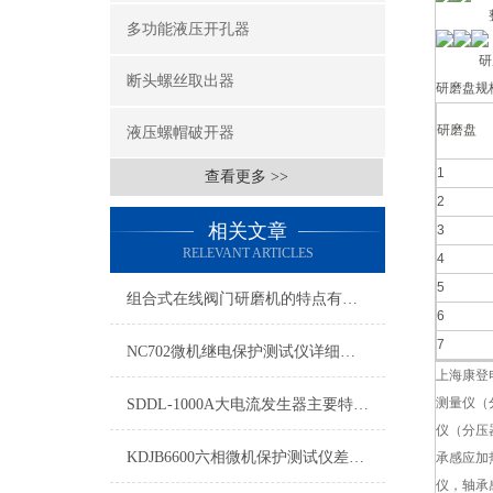
整机
多功能液压开孔器
研磨
断头螺丝取出器
研磨盘规
研磨盘
液压螺帽破开器
1
查看更多 >>
2
相关文章
3
RELEVANT ARTICLES
4
5
组合式在线阀门研磨机的特点有哪些？
6
7
NC702微机继电保护测试仪详细讲解
上海康登
测量仪（
SDDL-1000A大电流发生器主要特点主要技术参数
仪（分压
KDJB6600六相微机保护测试仪差动保护试验接线方法
承感应加
仪，轴承