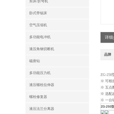
剪床/折弯机
卧式带锯床
空气压缩机
多功能电冲机
详细
液压角钢切断机
品牌
磁座钻
多功能压力机
ZG-2
※ 可
液压螺栓拉伸器
※ 五
※ 选
螺栓修复器
※ 一
ZG-25
液压法兰分离器