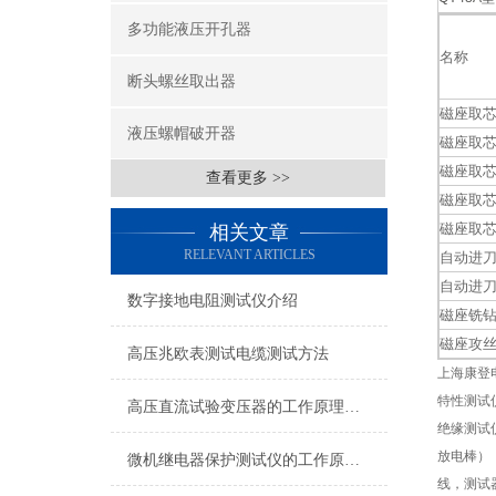
多功能液压开孔器
名称
断头螺丝取出器
磁座取
液压螺帽破开器
磁座取
磁座取
查看更多 >>
磁座取
磁座取
相关文章
RELEVANT ARTICLES
自动进
自动进
数字接地电阻测试仪介绍
磁座铣
磁座攻
高压兆欧表测试电缆测试方法
上海康登
特性测试
高压直流试验变压器的工作原理是什么？
绝缘测试
放电棒）
微机继电器保护测试仪的工作原理与应用
线，测试