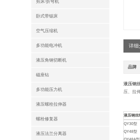
剪床/折弯机
卧式带锯床
空气压缩机
多功能电冲机
详细
液压角钢切断机
品牌
磁座钻
液压钢
多功能压力机
压、拉
液压螺栓拉伸器
液压钢丝
螺栓修复器
QY30型
QY48型
液压法兰分离器
QY48A