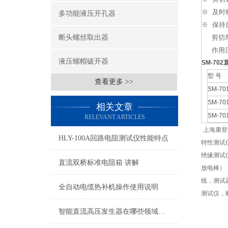
※ 及时
多功能液压开孔器
※ 保持
断头螺丝取出器
剪切厚度
作用压
液压螺帽破开器
SM-70
型 号
查看更多 >>
SM-70
SM-70
相关文章
SM-70
RELEVANT ARTICLES
上海康登
HLY-100A回路电阻测试仪性能特点
特性测试
绝缘测试
直流双桥标准电阻箱 讲解
放电棒）
线，测试
全自动电缆热补机操作使用说明
测试仪，
智能直流高压发生器在哪些领域有广泛的应用？