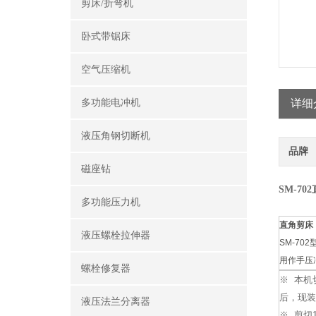
剪床/折弯机
卧式带锯床
空气压缩机
多功能电冲机
详细
液压角钢切断机
品牌
磁座钻
SM-70
多功能压力机
直角剪床
液压螺栓拉伸器
SM-7
用作手压
螺栓修复器
※ 本机
后，现装
液压法兰分离器
※ 剪切