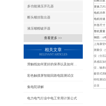
切断次数
多功能液压开孔器
更换刀片
电机功率
断头螺丝取出器
电机转速
外形尺寸
液压螺帽破开器
整机重量
钢筋：≤Φ
查看更多 >>
上海康登
相关文章
测量仪（
RELEVANT ARTICLES
仪（分压
承感应加
滑触线如何更好的保养以及如何进行故障处理
仪，轴承
极管式滑
彩色触摸屏智能回路电阻测试仪
特性测试
企业
集电陀讲解
电力电气行业中电工常用计算公式