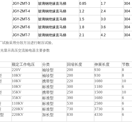
JGY-ZMT-3
玻璃钢绝缘直马梯
0.85
1.7
304
JGY-ZMT-4
玻璃钢绝缘直马梯
1.2
2.4
304
JGY-ZMT-5
玻璃钢绝缘直马梯
1.5
3.0
304
JGY-ZMT-6
玻璃钢绝缘直马梯
1.8
3.6
304
JGY-ZMT-7
玻璃钢绝缘直马梯
2.1
4.2
304
厂试验采用分段方法进行耐压试验。
声光显示高压交流验电器主要参数
额定工作电压
分类
回缩长度
伸展长度
节数
220V
200
930
8
袖珍型
10KV
200
930
8
型
袖珍型
10KV
220
1080
10
型
携带型
10KV
300
1180
6
标准型
35KV
250
1500
10
型
携带型
35KV
390
1680
6
标准型
110KV
530
2580
6
型
标准型
220KV
730
3730
6
型
标准型
220KV
830
4330
6
A型
加长型