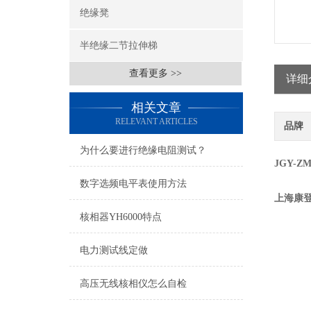
绝缘凳
半绝缘二节拉伸梯
查看更多 >>
详细
相关文章
RELEVANT ARTICLES
品牌
为什么要进行绝缘电阻测试？
JGY-
数字选频电平表使用方法
上海康
核相器YH6000特点
电力测试线定做
高压无线核相仪怎么自检