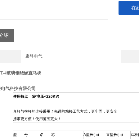
在
介绍
康登电气
ZMT-4玻璃钢绝缘直马梯
登电气科技有限公司
使用特点 (耐电压<220KV)
直杆与横杆的连接采用了先进的粘接工艺方式，更牢固，更安全
携带更方便！使用范围更大！
型 号
名 称
A型长(m)
直型长(m)
踩板