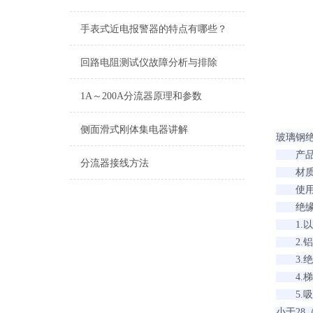
手表式近电报警器的特点有哪些？
回路电阻测试仪故障分析与排除
1A～200A分流器原理和参数
侧面滑式刚体集电器讲解
玻璃钢绝
产品名
分流器接线方法
材质
使用范
绝缘
1.以
2.铝
3.绝
4.梯
5.吸水
小于28