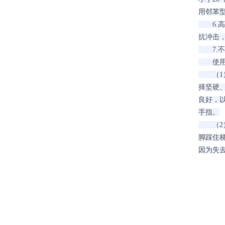
用邻苯
6.高强
抗冲击
7.不
使用
（1）
择坚硬
良好，
手指。
（2）
脚踩住
因为失