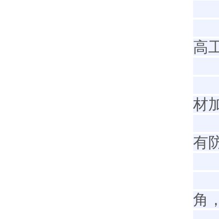
材
使
高
绝
1
材
2
有
3
4
角
5