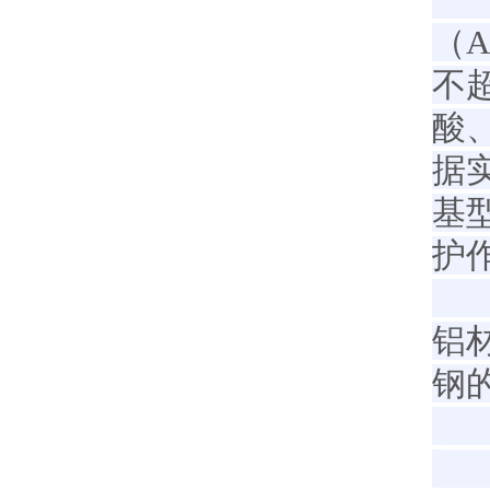
（A
不超
酸
据
基
护
6
铝
钢
7
使