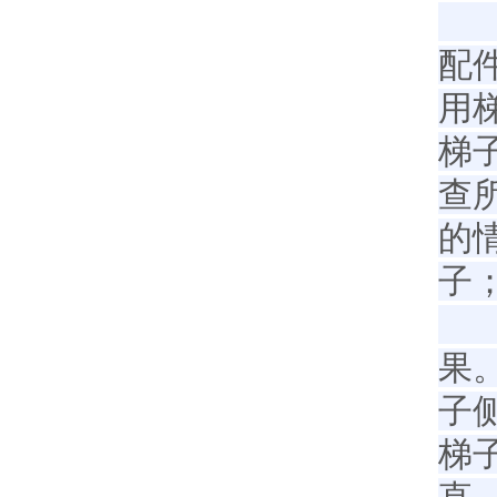
（
配
用
梯
查
的
子
（
果
子
梯