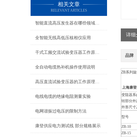
相关文章
RELEVANT ARTICLES
智能直流高压发生器在哪些领域有广泛的应用？
详细
全智能无线高低压核相仪应用
干式工频交流试验变压器工作原理及结构
品牌
全自动电缆热补机操作使用说明
ZB系列
高压直流试验变压器的工作原理是什么？
上海康登
变阻器系
电线电缆的绝缘电阻测量实验
转部分外
外形尺寸
电网谐振过电压的限制方法
型号
康登供应电力测试线 部分规格展示
ZB-10
ZB-15