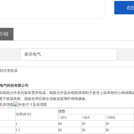
在
介绍
康登电气
旋转式变阻器
电气科技有限公司
由电阻元件及转换装置所组成，电阻元件是由电阻线绕制于瓷管上或单独空心绕成螺
露于铁箱表面．面板采用石棉水泥板或玻璃纤维绝缘板。
及原理图
级数
功率(KW)
<20A
<60A
<100A
1
60
30
30
1.5
60
30
30