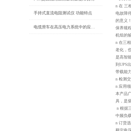
n
在 三
手持式直流电阻测试仪 功能特点
电故障
的意义
电缆滑车在高压电力系统中的应用与挑战
保养规
机组的
n
在三相
老化，
是高智
到UP
带载能
n
检测交
n
应用领
本产品
具，是
n
根据
中频负
n
订货选
额定电压