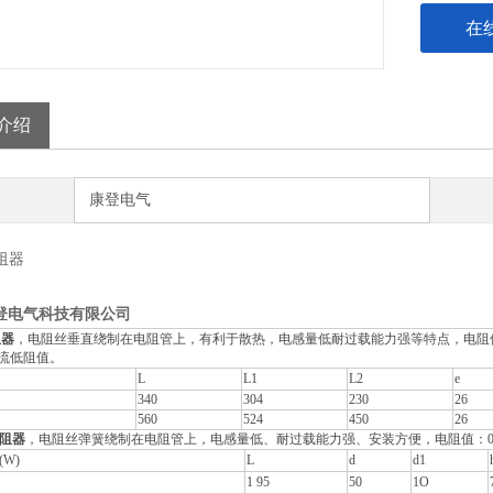
在
介绍
康登电气
阻器
登电气科技有限公司
阻器
，电阻丝垂直绕制在电阻管上，有利于散热，电感量低耐过载能力强等特点，电阻值：0．
流低阻值。
L
L1
L2
e
340
304
230
26
560
524
450
26
阻器
，电阻丝弹簧绕制在电阻管上，电感量低、耐过载能力强、安装方便，电阻值：0．3
W)
L
d
d1
1 95
50
1O