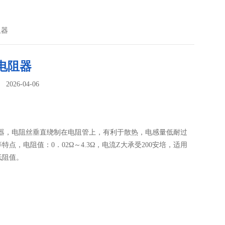
阻器
电阻器
026-04-06
：
阻器，电阻丝垂直绕制在电阻管上，有利于散热，电感量低耐过
特点，电阻值：0．02Ω～4.3Ω，电流Z大承受200安培，适用
低阻值。