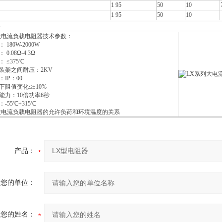
1 95
50
10
1 95
50
10
大电流负载电阻器技术参数：
180W-2000W
0.08Ω-4.3Ω
 ≤375℃
装架之间耐压：2KV
IP：00
下阻值变化≤±10%
能力：10倍功率6秒
-55℃+315℃
大电流负载电阻器的允许负荷和环境温度的关系
产品：
您的单位：
您的姓名：