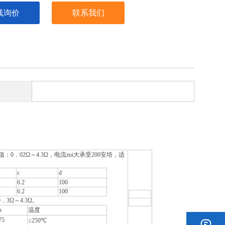
线询价
联系我们
02Ω～4.3Ω，电流zui大承受200安培，适
c
d
6.2
100
6.2
100
Ω～4.3Ω。
h
温度
75
≤250℃