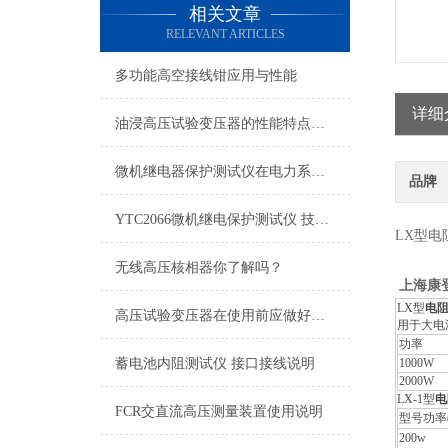
相关文章
RELEVANT ARTICLES
多功能高空接线钳应用与性能
详细
油浸高压试验变压器的性能特点真的很多！
微机继电器保护测试仪在电力系统维护中的作用
品牌
YTC2066微机继电保护测试仪 技术性能
LX型电
无线高压核相器你了解吗？
上海康
LX型
电
高压试验变压器在使用前应做好充分的准备工作
用于大电
功率
蓄电池内阻测试仪 接口接线说明
1000W
2000W
LX-1型
电
FCR交直流高压测量装置使用说明
型号功率(
200w