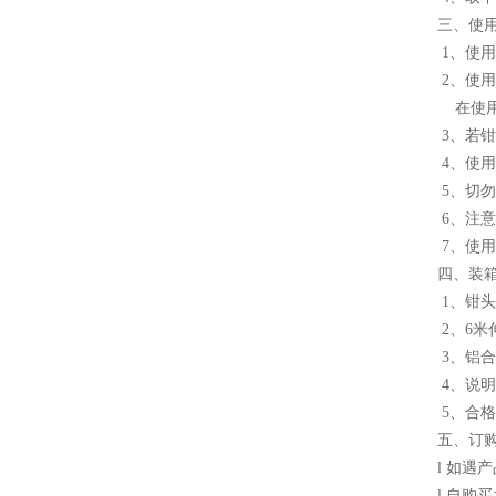
三、使
1、使
2、使
在使用
3、若
4、使
5、切
6、注
7、使
四、装箱
1、
2、6
3、铝
4、
5、
五、订
l 如遇
l 自购