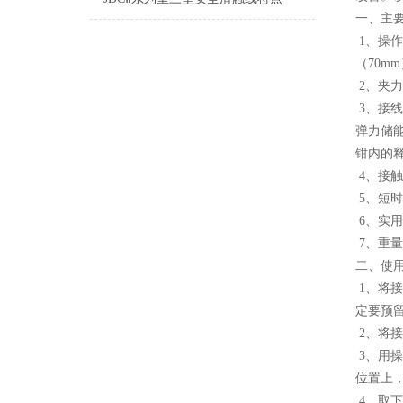
一、主
1、操
（70m
2、夹
3、接
弹力储
钳内的
4、接
5、短
6、实
7、重
二、使
1、将
定要预留
2、将
3、用
位置上
4、取