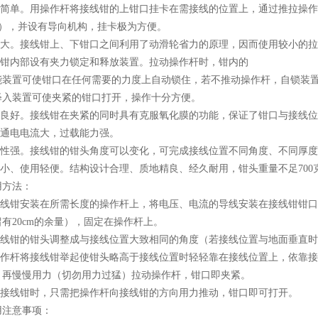
作简单。用操作杆将接线钳的上钳口挂卡在需接线的位置上，通过推拉操
m），并设有导向机构，挂卡极为方便。
力大。接线钳上、下钳口之间利用了动滑轮省力的原理，因而使用较小的
线钳内部设有夹力锁定和释放装置。拉动操作杆时，钳内的
能装置可使钳口在任何需要的力度上自动锁住，若不推动操作杆，自锁装
释入装置可使夹紧的钳口打开，操作十分方便。
触良好。接线钳在夹紧的同时具有克服氧化膜的功能，保证了钳口与接线
时通电电流大，过载能力强。
用性强。接线钳的钳头角度可以变化，可完成接线位置不同角度、不同厚度
量小、使用轻便。结构设计合理、质地精良、经久耐用，钳头重量不足700
用方法：
接线钳安装在所需长度的操作杆上，将电压、电流的导线安装在接线钳钳
有20cm的余量），固定在操作杆上。
接线钳的钳头调整成与接线位置大致相同的角度（若接线位置与地面垂直
操作杆将接线钳举起使钳头略高于接线位置时轻轻靠在接线位置上，依靠
，再慢慢用力（切勿用力过猛）拉动操作杆，钳口即夹紧。
下接线钳时，只需把操作杆向接线钳的方向用力推动，钳口即可打开。
用注意事项：