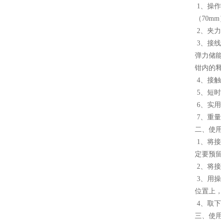
1、操
（70m
2、夹
3、接
弹力储
钳内的
4、接
5、短
6、实
7、重
二、使
1、将
定要预留
2、将
3、用
位置上
4、取
三、使