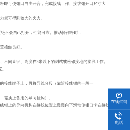
作杆即可使钳口自由开合，完成接线工作。接线钳开口尺寸大
拉力就可得到较大的夹力。
置绝不会自己打开，性能可靠。推动操作杆时，
位置接触良好。
、不同直径、高度在8米以下的测试或检修接地的接线工作。
克。
口的接线端子上，再将导线分段（靠近接线钳的一段一
时，需换上备用的导向挂钩）。
在线咨询
接线钳上的导向机构在接线位置上慢慢向下滑动使钳口卡在接线
电话