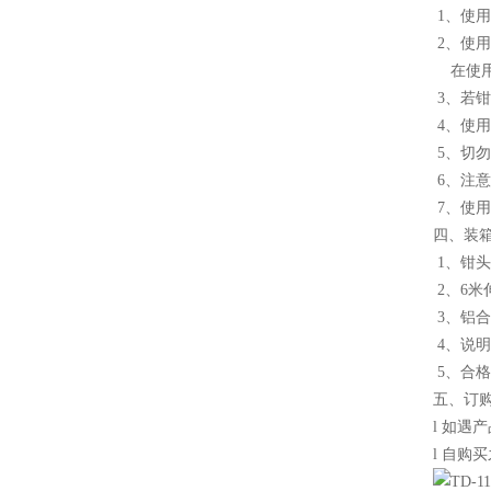
1、使
2、使
在使用
3、若
4、使
5、切
6、注
7、使
四、装箱
1、
2、6
3、铝
4、
5、
五、订
l 如遇
l 自购