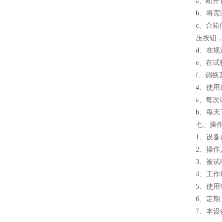
a、断开
b、将需
c、合
压按钮
d、在
e、在
f、调
4、使用
a、每
b、每天
七、操
1、设
2、操
3、被
4、工
5、使用
6、定
7、本