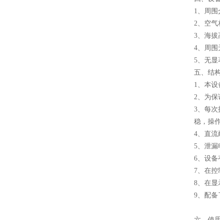
1、周围
2、空气
3、海拔
4、周
5、无
五、结
1、本
2、为
3、每
稳，操
4、直
5、泄
6、设
7、在
8、在
9、配
六、使