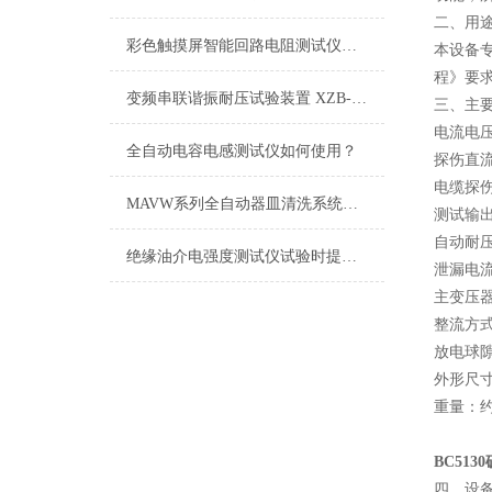
二、用
彩色触摸屏智能回路电阻测试仪如何选择
本设备
程》要
变频串联谐振耐压试验装置 XZB-108kVA/27kV×4技术方案
三、主
电流电压
全自动电容电感测试仪如何使用？
探伤直流
电缆探伤
MAVW系列全自动器皿清洗系统技术参数
测试输出
自动耐压
绝缘油介电强度测试仪试验时提取油样的正确方法
泄漏电流
主变压器
整流方
放电球
外形尺寸：
重量：约
BC51
四、设