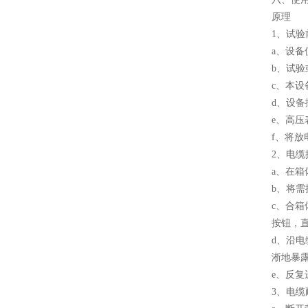
原理
1、试验
a、设
b、试
c、本设
d、设备
e、高压
f、将
2、电缆
a、在箱
b、将需
c、合
按钮，
d、沿
淅地暴
e、反
3、电