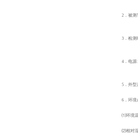
2．被测
3．检测
4．电源
5．外型尺
6．环境
⑴环境温度
⑵相对湿