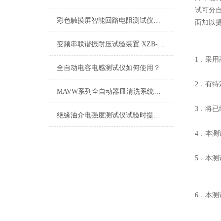
试可分
彩色触摸屏智能回路电阻测试仪如何选择
面加以
变频串联谐振耐压试验装置 XZB-108kVA/27kV×4技术方案
1．采
全自动电容电感测试仪如何使用？
2．有
MAVW系列全自动器皿清洗系统技术参数
3．将
绝缘油介电强度测试仪试验时提取油样的正确方法
4．本
5．本
6．本