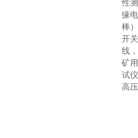
性
缘
棒
开
线
矿
试
高