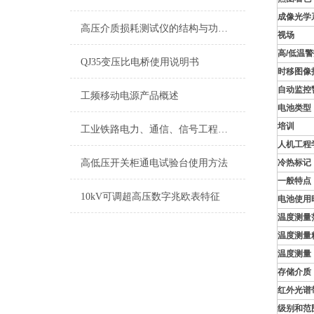
成像光学
高压介质损耗测试仪的结构与功能说明
视场
高
/
低温警
QJ35变压比电桥使用说明书
时移图像
自动监控
工频移动电源产品概述
电池类型
培训
工业铁路电力、通信、信号工程监理细则
人机工程
高低压开关柜通电试验台使用方法
冷热标记
一般
特点
10kV可调超高压数字兆欧表特征
电池使用
温度测量
温度测量
温度测量
存储介质
红外光谱
级别和范